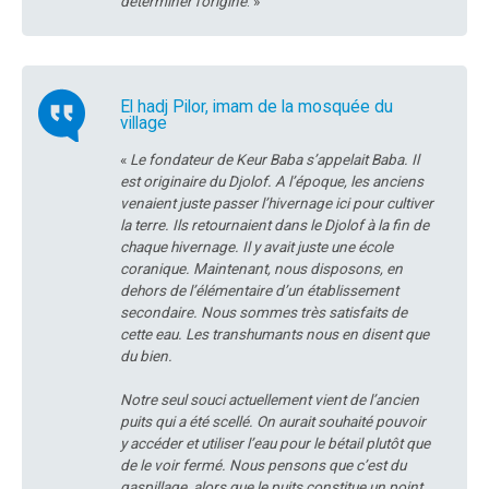
déterminer l’origine
. »
El hadj Pilor, imam de la mosquée du
village
«
Le fondateur de Keur Baba s’appelait Baba. Il
est originaire du Djolof. A l’époque, les anciens
venaient juste passer l’hivernage ici pour cultiver
la terre. Ils retournaient dans le Djolof à la fin de
chaque hivernage. Il y avait juste une école
coranique. Maintenant, nous disposons, en
dehors de l’élémentaire d’un établissement
secondaire. Nous sommes très satisfaits de
cette eau. Les transhumants nous en disent que
du bien.
Notre seul souci actuellement vient de l’ancien
puits qui a été scellé. On aurait souhaité pouvoir
y accéder et utiliser l’eau pour le bétail plutôt que
de le voir fermé. Nous pensons que c’est du
gaspillage, alors que le puits constitue un point